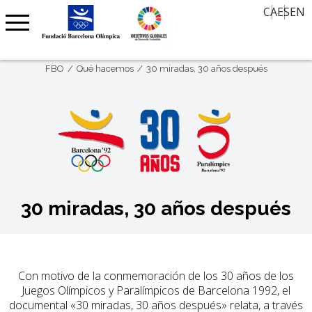
El valor del deporte en el siglo XXI
Ofertas de trabajo
CA
ES
EN
Contacto
Noticias
Aula de Historia
Agenda
30 miradas, 30 años después
FBO
Qué hacemos
30 miradas, 30 años después
Agenda Barcelona 92
Memoria Oral
Premio Internacional FBO – Arte sobre Papel
Clubs Centenarios
Barcelona Olímpica
30 miradas, 30 años después
Con motivo de la conmemoración de los 30 años de los
Juegos Olímpicos y Paralímpicos de Barcelona 1992, el
documental «30 miradas, 30 años después» relata, a través