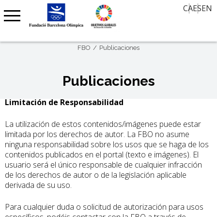
El valor del deporte en el siglo XXI
Ofertas de trabajo
CA
ES
EN
Contacto
Noticias
Aula de Historia
Agenda
30 miradas, 30 años después
FBO
Publicaciones
Agenda Barcelona 92
Memoria Oral
Premio Internacional FBO – Arte sobre Papel
Publicaciones
Clubs Centenarios
Limitación de Responsabilidad
Barcelona Olímpica
La utilización de estos contenidos/imágenes puede estar
limitada por los derechos de autor. La FBO no asume
ninguna responsabilidad sobre los usos que se haga de los
contenidos publicados en el portal (texto e imágenes). El
usuario será el único responsable de cualquier infracción
de los derechos de autor o de la legislación aplicable
derivada de su uso.
Para cualquier duda o solicitud de autorización para usos