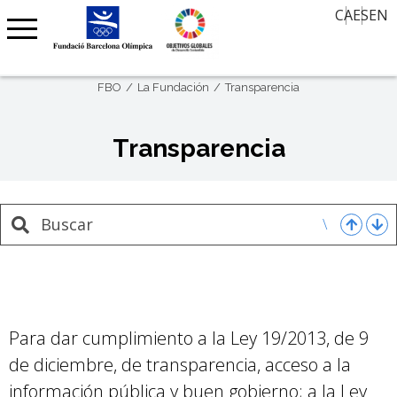
El valor del deporte en el siglo XXI
Ofertas de trabajo
CA
ES
EN
Contacto
Noticias
Aula de Historia
Agenda
30 miradas, 30 años después
FBO
La Fundación
Transparencia
Agenda Barcelona 92
Memoria Oral
Premio Internacional FBO – Arte sobre Papel
Transparencia
Clubs Centenarios
Barcelona Olímpica
Para dar cumplimiento a la Ley 19/2013, de 9
de diciembre, de transparencia, acceso a la
información pública y buen gobierno; a la Ley