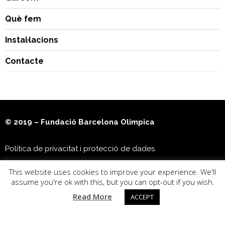
Què fem
Instal·lacions
Contacte
© 2019 – Fundació Barcelona Olímpica
Política de privacitat i protecció de dades
This website uses cookies to improve your experience. We'll
Museu Olímpic i de l’Esport Joan Antoni Samaranch
assume you're ok with this, but you can opt-out if you wish.
Read More
ACCEPT