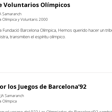
 Voluntarios Olímpicos
 JA Samaranch
a Olímpica y Voluntaris 2000
la Fundació Barcelona Olímpica, Hemos querido hacer un tri
stra, transmiten el espíritu olímpico.
or los Juegos de Barcelona’92
t JA Samaranch
a Olímpica
quel verano del 92? Las Olimpiadas de Barcelona’92 cambió