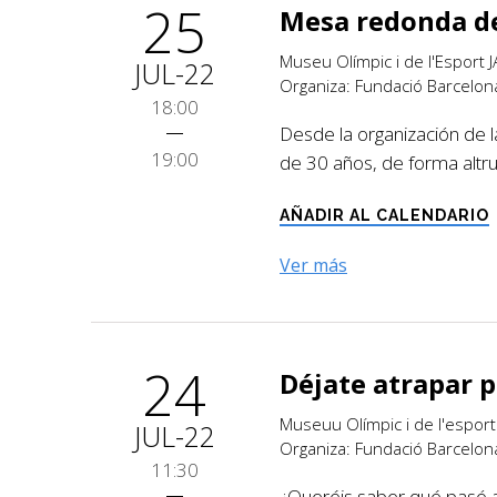
25
Mesa redonda de
Museu Olímpic i de l'Esport
JUL-22
Organiza: Fundació Barcelon
18:00
Desde la organización de 
19:00
de 30 años, de forma altrui
AÑADIR AL CALENDARIO
Ver más
24
Déjate atrapar p
Museuu Olímpic i de l'espor
JUL-22
Organiza: Fundació Barcelon
11:30
¿Queréis saber qué pasó a