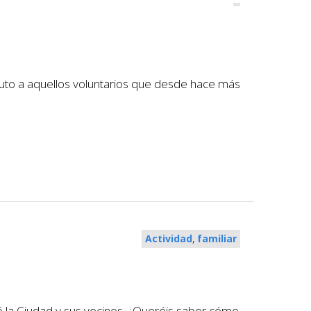
buto a aquellos voluntarios que desde hace más
,
Actividad
familiar
 la Ciudad y sus vecinos. ¿Queréis saber cómo