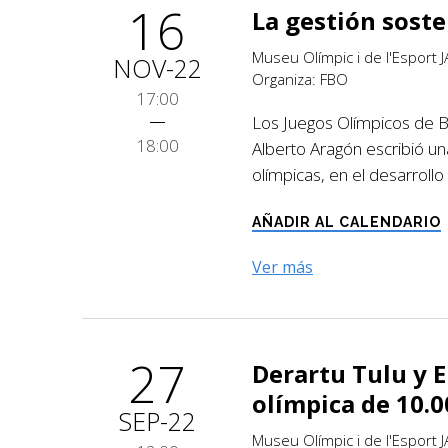
16
La gestión sost
Museu Olímpic i de l'Esport
NOV-22
Organiza: FBO
17:00
Los Juegos Olímpicos de B
18:00
Alberto Aragón escribió u
olímpicas, en el desarrollo 
AÑADIR AL CALENDARIO
Ver más
27
Derartu Tulu y E
olímpica de 10.
SEP-22
Museu Olímpic i de l'Esport