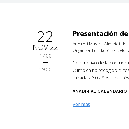
22
Presentación de
Auditori Museu Olímpic i de 
NOV-22
Organiza: Fundació Barcelon
17:00
Con motivo de la conmemor
19:00
Olímpica ha recogido el te
miradas, 30 años después”
AÑADIR AL CALENDARIO
Ver más