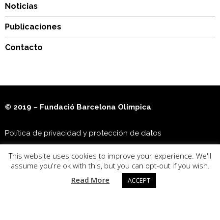
Noticias
Publicaciones
Contacto
© 2019 – Fundació Barcelona Olímpica
Política de privacidad y protección de datos
This website uses cookies to improve your experience. We'll
Museu Olímpic i de l’Esport Joan Antoni Samaranch
assume you're ok with this, but you can opt-out if you wish.
Read More
ACCEPT