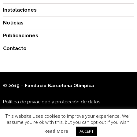
Instalaciones
Noticias
Publicaciones
Contacto
© 2019 – Fundació Barcelona Olímpica
Política de privacidad y protección de datos
This website uses cookies to improve your experience. We'll
Museu Olímpic i de l’Esport Joan Antoni Samaranch
assume you're ok with this, but you can opt-out if you wish.
Read More
ACCEPT