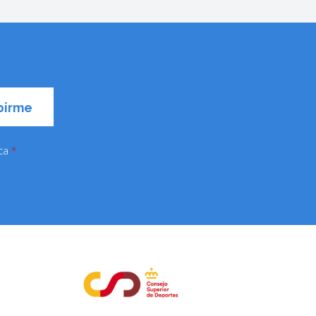
ica
*