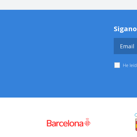
Sigano
He leí