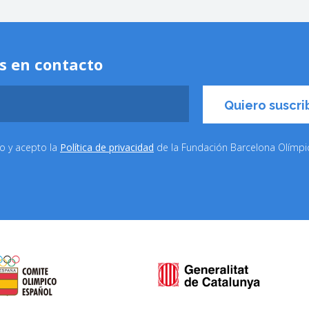
s en contacto
do y acepto la
Política de privacidad
de la Fundación Barcelona Olímp