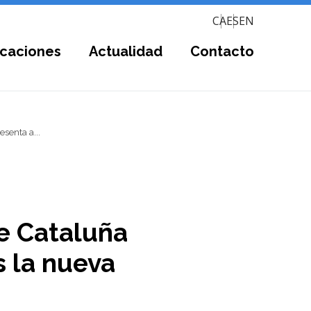
CA
ES
EN
icaciones
Actualidad
Contacto
senta a...
e Cataluña
s la nueva