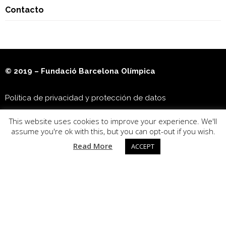
Contacto
© 2019 – Fundació Barcelona Olímpica
Política de privacidad y protección de datos
This website uses cookies to improve your experience. We'll
Museu Olímpic i de l’Esport Joan Antoni Samaranch
assume you're ok with this, but you can opt-out if you wish.
Read More
ACCEPT