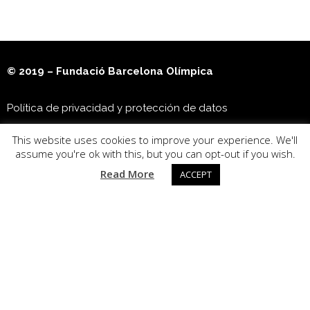
© 2019 – Fundació Barcelona Olímpica
Política de privacidad y protección de datos
This website uses cookies to improve your experience. We'll
Museu Olímpic i de l’Esport Joan Antoni Samaranch
assume you're ok with this, but you can opt-out if you wish.
Read More
ACCEPT