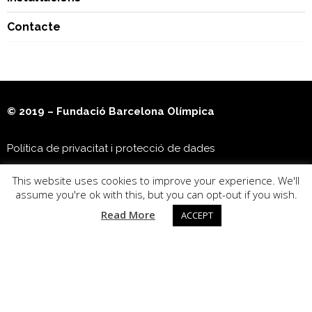
Contacte
© 2019 – Fundació Barcelona Olímpica
Política de privacitat i protecció de dades
This website uses cookies to improve your experience. We'll
Museu Olímpic i de l’Esport Joan Antoni Samaranch
assume you're ok with this, but you can opt-out if you wish.
Read More
ACCEPT