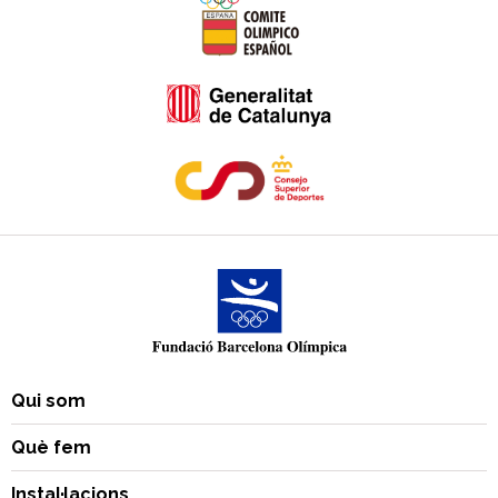
Qui som
Què fem
Instal·lacions