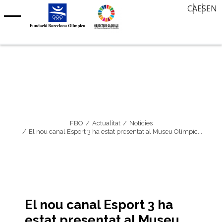
Oferta de treball
CA
ES
EN
Aula d’Història
Contacte
Notícies
30 mirades, 30 anys després
Agenda
Memòria Oral
Agenda Barcelona 92
Premi Internacional FBO – Art sobre Paper
Clubs centenaris
Barcelona Olímpica
FBO
Actualitat
Notícies
El nou canal Esport 3 ha estat presentat al Museu Olímpic...
El nou canal Esport 3 ha
estat presentat al Museu