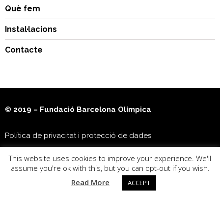
Què fem
Instal·lacions
Contacte
© 2019 – Fundació Barcelona Olímpica
Política de privacitat i protecció de dades
This website uses cookies to improve your experience. We'll
Museu Olímpic i de l’Esport Joan Antoni Samaranch
assume you're ok with this, but you can opt-out if you wish.
Read More
ACCEPT