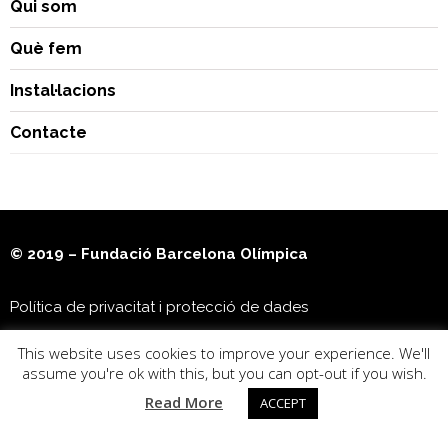
Qui som
Què fem
Instal·lacions
Contacte
© 2019 – Fundació Barcelona Olímpica
Política de privacitat i protecció de dades
This website uses cookies to improve your experience. We'll
Museu Olímpic i de l’Esport Joan Antoni Samaranch
assume you're ok with this, but you can opt-out if you wish.
Read More
ACCEPT