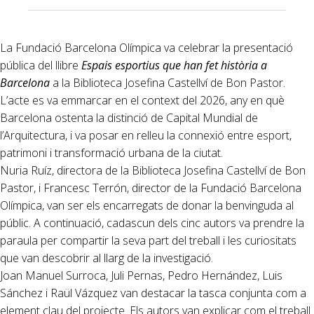
La Fundació Barcelona Olímpica va celebrar la presentació
pública del llibre
Espais esportius que han fet història a
Barcelona
a la Biblioteca Josefina Castellví de Bon Pastor.
L’acte es va emmarcar en el context del 2026, any en què
Barcelona ostenta la distinció de Capital Mundial de
l’Arquitectura, i va posar en relleu la connexió entre esport,
patrimoni i transformació urbana de la ciutat.
Nuria Ruíz, directora de la Biblioteca Josefina Castellví de Bon
Pastor, i Francesc Terrón, director de la Fundació Barcelona
Olímpica, van ser els encarregats de donar la benvinguda al
públic. A continuació, cadascun dels cinc autors va prendre la
paraula per compartir la seva part del treball i les curiositats
que van descobrir al llarg de la investigació.
Joan Manuel Surroca, Juli Pernas, Pedro Hernández, Luis
Sánchez i Raül Vázquez van destacar la tasca conjunta com a
element clau del projecte. Els autors van explicar com el treball