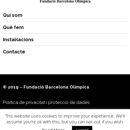
Qui som
Què fem
Instal·lacions
Contacte
© 2019 – Fundació Barcelona Olímpica
Política de privacitat i protecció de dades
This website uses cookies to improve your experience. We'll
Museu Olímpic i de l’Esport Joan Antoni Samaranch
assume you're ok with this, but you can opt-out if you wish.