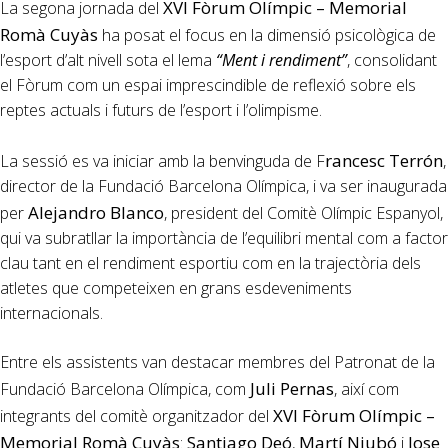
XVI Fòrum Olímpic – Memorial
La segona jornada del
Romà Cuyàs
ha posat el focus en la dimensió psicològica de
l’esport d’alt nivell sota el lema
“Ment i rendiment”
, consolidant
el Fòrum com un espai imprescindible de reflexió sobre els
reptes actuals i futurs de l’esport i l’olimpisme.
rancesc Terrón
La sessió es va iniciar amb la benvinguda de F
,
director de la Fundació Barcelona Olímpica, i va ser inaugurada
Alejandro Blanco
per
, president del Comitè Olímpic Espanyol,
qui va subratllar la importància de l’equilibri mental com a factor
clau tant en el rendiment esportiu com en la trajectòria dels
atletes que competeixen en grans esdeveniments
internacionals.
Entre els assistents van destacar membres del Patronat de la
Juli Pernas
Fundació Barcelona Olímpica, com
, així com
XVI Fòrum Olímpic –
integrants del comitè organitzador del
Memorial Romà Cuyàs
Santiago Deó
Martí Niubó
Jose
:
,
i