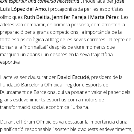
Jose
èxit esportiu: una conversa necessària”
, moderada per
Luís López del Amo
, i protagonitzada per les esportistes
Ruth Beitia
Jennifer Pareja
Marta Pérez
olímpiques
,
i
. Les
atletes van compartir, en primera persona, com afronten la
preparació per a grans competicions, la importància de la
fortalesa psicològica al llarg de les seves carreres i el repte de
tornar a la “normalitat” després de viure moments que
marquen un abans i un després en la seva trajectòria
esportiva.
David Escudé
L’acte va ser clausurat per
, president de la
Fundació Barcelona Olímpica i regidor d’Esports de
l’Ajuntament de Barcelona, qui va posar en valor el paper dels
grans esdeveniments esportius com a motors de
transformació social, econòmica i urbana.
Durant el Fòrum Olímpic es va destacar la importància d’una
planificació responsable i sostenible d’aquests esdeveniments,