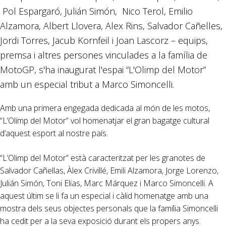
Pol Espargaró, Julián Simón, Nico Terol, Emilio
Alzamora, Albert Llovera, Alex Rins, Salvador Cañelles,
Jordi Torres, Jacub Kornfeil i Joan Lascorz – equips,
premsa i altres persones vinculades a la família de
MotoGP, s'ha inaugurat l'espai “L'Olimp del Motor”
amb un especial tribut a Marco Simoncelli.
Amb una primera engegada dedicada al món de les motos,
“L’Olímp del Motor” vol homenatjar el gran bagatge cultural
d’aquest esport al nostre país.
“L’Olimp del Motor” està caracteritzat per les granotes de
Salvador Cañellas, Àlex Crivillé, Emili Alzamora, Jorge Lorenzo,
Julián Simón, Toni Elias, Marc Márquez i Marco Simoncelli. A
aquest últim se li fa un especial i càlid homenatge amb una
mostra dels seus objectes personals que la família Simoncelli
ha cedit per a la seva exposició durant els propers anys.