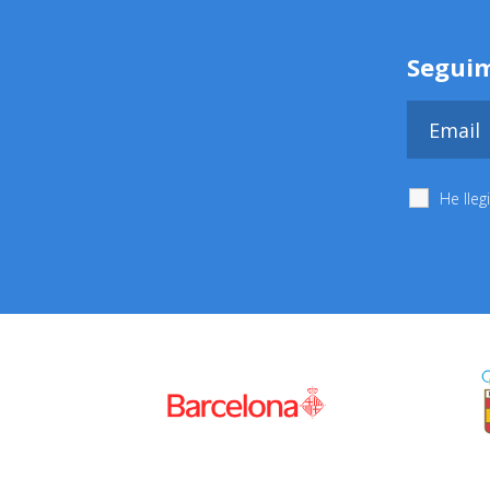
Seguim
He lleg