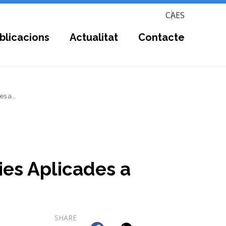
CA
ES
blicacions
Actualitat
Contacte
s a...
cies Aplicades a
SHARE