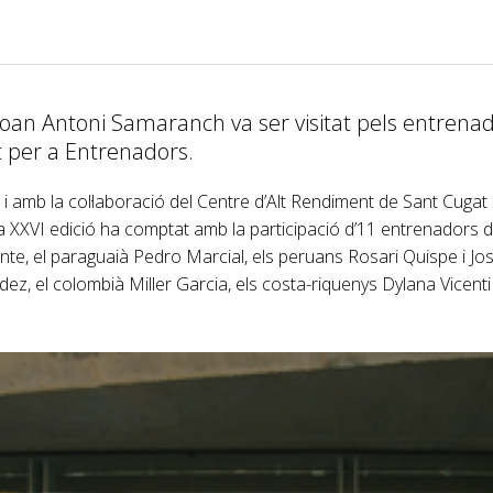
Joan Antoni Samaranch va ser visitat pels entrenad
t per a Entrenadors.
a, i amb la col·laboració del Centre d’Alt Rendiment de Sant Cugat d
 XXVI edició ha comptat amb la participació d’11 entrenadors de
te, el paraguaià Pedro Marcial, els peruans Rosari Quispe i Jos
z, el colombià Miller Garcia, els costa-riquenys Dylana Vicenti