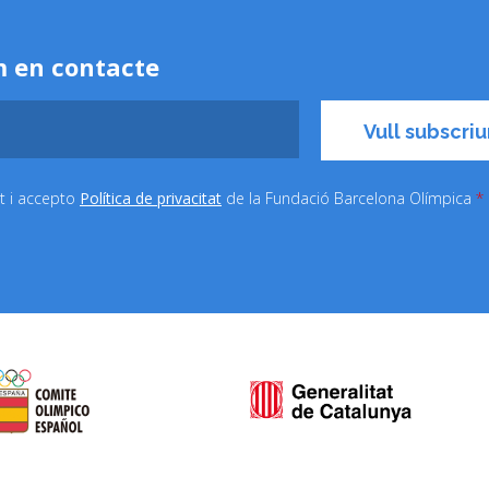
 en contacte
it i accepto
Política de privacitat
de la Fundació Barcelona Olímpica
*