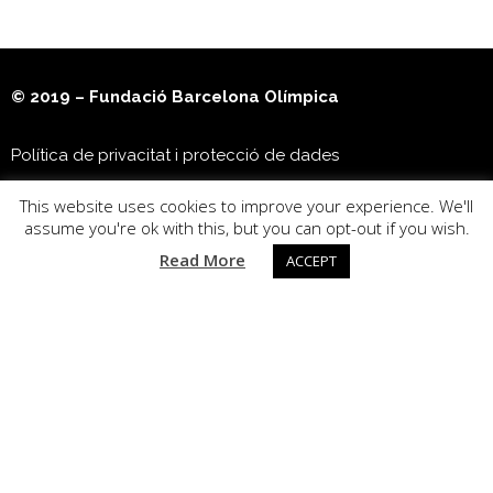
© 2019 – Fundació Barcelona Olímpica
Política de privacitat i protecció de dades
This website uses cookies to improve your experience. We'll
Museu Olímpic i de l’Esport Joan Antoni Samaranch
assume you're ok with this, but you can opt-out if you wish.
Read More
ACCEPT