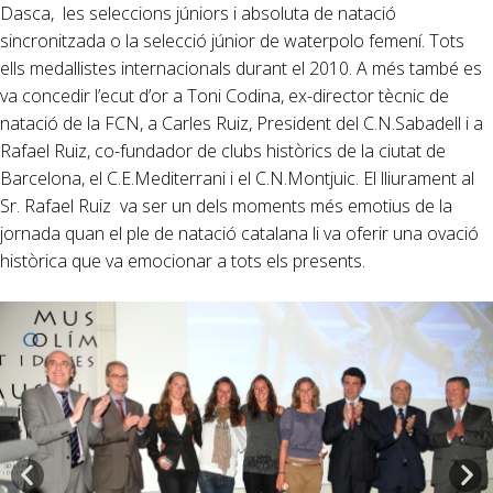
Dasca, les seleccions júniors i absoluta de natació
sincronitzada o la selecció júnior de waterpolo femení. Tots
ells medallistes internacionals durant el 2010. A més també es
va concedir l’ecut d’or a Toni Codina, ex-director tècnic de
natació de la FCN, a Carles Ruiz, President del C.N.Sabadell i a
Rafael Ruiz, co-fundador de clubs històrics de la ciutat de
Barcelona, el C.E.Mediterrani i el C.N.Montjuic. El lliurament al
Sr. Rafael Ruiz va ser un dels moments més emotius de la
jornada quan el ple de natació catalana li va oferir una ovació
històrica que va emocionar a tots els presents.