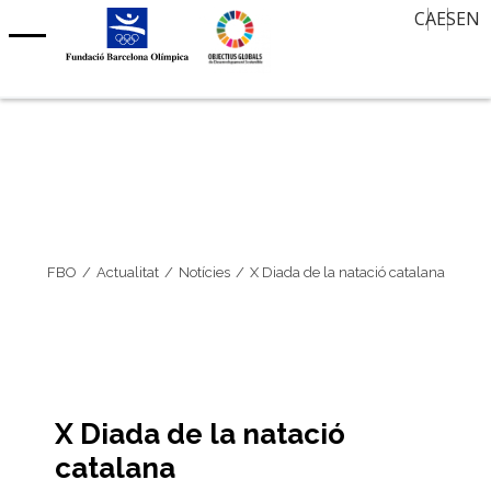
Oferta de treball
CA
ES
EN
Aula d’Història
Contacte
Notícies
30 mirades, 30 anys després
Agenda
Memòria Oral
Agenda Barcelona 92
Premi Internacional FBO – Art sobre Paper
Clubs centenaris
Barcelona Olímpica
FBO
Actualitat
Notícies
X Diada de la natació catalana
X Diada de la natació
catalana