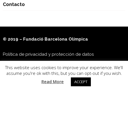
Contacto
© 2019 – Fundació Barcelona Olímpica
Política de privacidad y protección de datos
This website uses cookies to improve your experience. We'll
Museu Olímpic i de l’Esport Joan Antoni Samaranch
assume you're ok with this, but you can opt-out if you wish.
Read More
ACCEPT