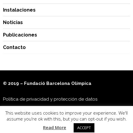
Instalaciones
Noticias
Publicaciones
Contacto
© 2019 – Fundació Barcelona Olímpica
Política de privacidad y protección de datos
This website uses cookies to improve your experience. We'll
Museu Olímpic i de l’Esport Joan Antoni Samaranch
assume you're ok with this, but you can opt-out if you wish.
Read More
ACCEPT