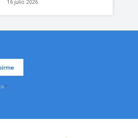
16 julio 2026
ica
*