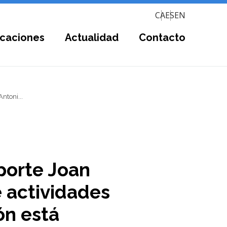
CA
ES
EN
icaciones
Actualidad
Contacto
ntoni...
porte Joan
e actividades
ón está