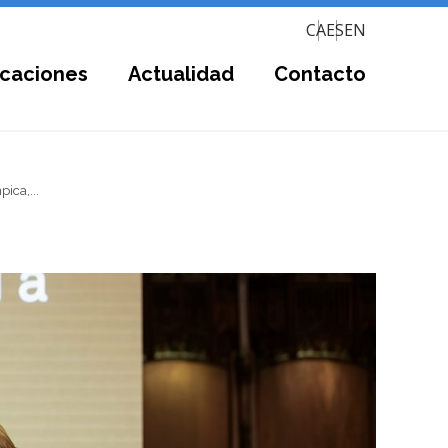
CA
ES
EN
icaciones
Actualidad
Contacto
ica,...