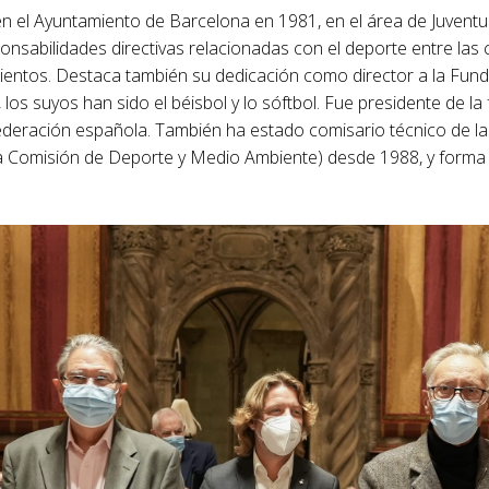
 en el Ayuntamiento de Barcelona en 1981, en el área de Juventu
onsabilidades directivas relacionadas con el deporte entre las 
ientos. Destaca también su dedicación como director a la Fund
 los suyos han sido el béisbol y lo sóftbol. Fue presidente de l
 federación española. También ha estado comisario técnico de 
la Comisión de Deporte y Medio Ambiente) desde 1988, y forma