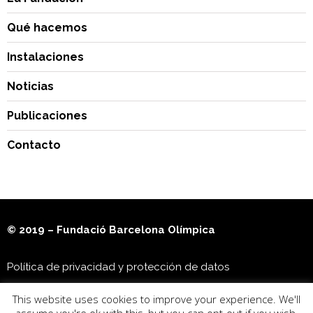
Qué hacemos
Instalaciones
Noticias
Publicaciones
Contacto
© 2019 – Fundació Barcelona Olímpica
Política de privacidad y protección de datos
This website uses cookies to improve your experience. We'll
Museu Olímpic i de l’Esport Joan Antoni Samaranch