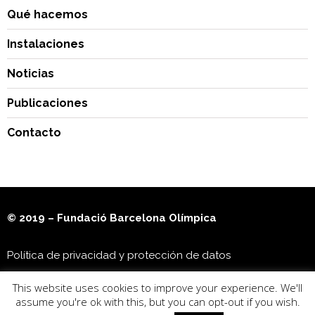
Qué hacemos
Instalaciones
Noticias
Publicaciones
Contacto
© 2019 – Fundació Barcelona Olímpica
Política de privacidad y protección de datos
This website uses cookies to improve your experience. We'll
Museu Olímpic i de l’Esport Joan Antoni Samaranch
assume you're ok with this, but you can opt-out if you wish.