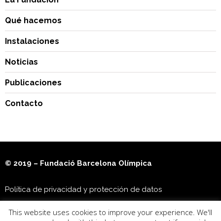
Qué hacemos
Instalaciones
Noticias
Publicaciones
Contacto
© 2019 – Fundació Barcelona Olímpica
Política de privacidad y protección de datos
This website uses cookies to improve your experience. We'll
Museu Olímpic i de l’Esport Joan Antoni Samaranch