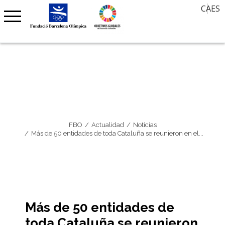
El valor del deporte en el siglo XXI
Ofertas de trabajo
CA
ES
Contacto
Noticias
Aula de Historia
Agenda
30 miradas, 30 años después
Agenda Barcelona 92
Memoria Oral
Premio Internacional FBO – Arte sobre Papel
Clubs Centenarios
Barcelona Olímpica
FBO
Actualidad
Noticias
Más de 50 entidades de toda Cataluña se reunieron en el...
Más de 50 entidades de
toda Cataluña se reunieron