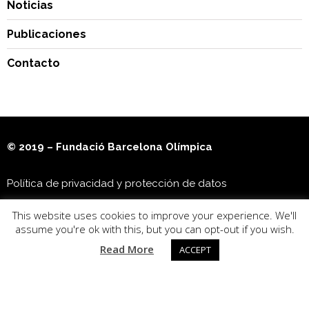
Noticias
Publicaciones
Contacto
© 2019 – Fundació Barcelona Olímpica
Política de privacidad y protección de datos
This website uses cookies to improve your experience. We'll
Museu Olímpic i de l’Esport Joan Antoni Samaranch
assume you're ok with this, but you can opt-out if you wish.
Read More
ACCEPT