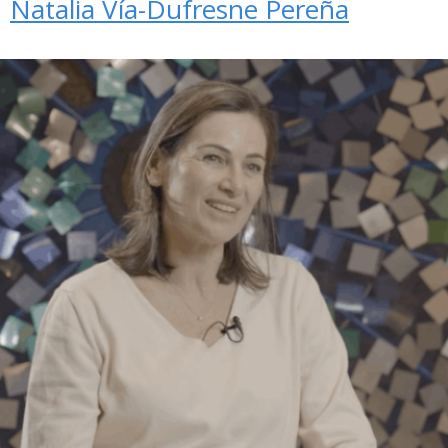
Natalia Vía-Dufresne Pereña