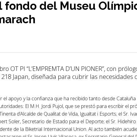
el fondo del Museu Olímpic
marach
libro OT PI “L’EMPREMTA D’UN PIONER”, con prólogo d
218 Japan, diseñada para cubrir las necesidades d
car el apoyo y la confianza que ha recibido tanto desde Cataluñ
toridades: El M.H. Jordi Pujol, que se prestó para escribir el pr
nta d’Alcalde de Qualitat de Vida, Igualtat i Esports; el Sr. Iva
Albert Soler, Secretario de Estado para el Deporte; el Sr. Hidehi
idente de la Biketrial Internacional Union. Al acto también acu
destacaron el Sr. Josep Lluís Vilaseca, ex Secretario General del