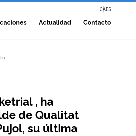
CA
ES
icaciones
Actualidad
Contacto
ha...
trial , ha
lde de Qualitat
Pujol, su última