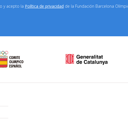
do y acepto la
Política de privacidad
de la Fundación Barcelona Olímp