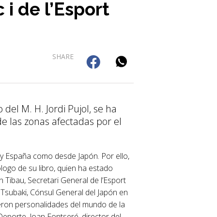
 i de l’Esport
SHARE
el M. H. Jordi Pujol, se ha
e las zonas afectadas por el
a y España como desde Japón. Por ello,
ólogo de su libro, quien ha estado
n Tibau, Secretari General de l’Esport
ro Tsubaki, Cónsul General del Japón en
dieron personalidades del mundo de la
 Deporte, Joan Fontseré, director del