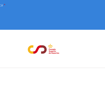
ica
*