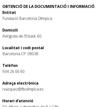
OBTENCIÓ DE LA DOCUMENTACIÓ I INFORMACIÓ
Entitat
Fundació Barcelona Olímpica
Domicili
Avinguda de l’Estadi, 60.
Localitat i codi postal
Barcelona CP: 08038.
Telèfon
934 26 06 60
Adreça electrònica
rvazquez@fbolimpica.es
Horari d’atenció
De dilluns a divendres de 9 a 14h.