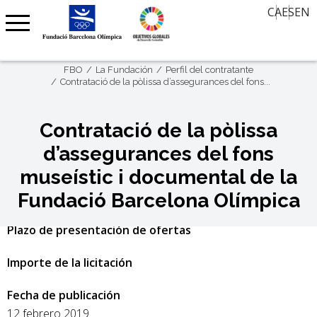
El valor del deporte en el siglo XXI
Ofertas de trabajo
CA
ES
EN
Contacto
Noticias
Aula de Historia
Agenda
30 miradas, 30 años después
FBO
La Fundación
Perfil del contratante
Agenda Barcelona 92
Memoria Oral
Contratació de la pòlissa d’assegurances del fons...
Premio Internacional FBO – Arte sobre Papel
Contratació de la pòlissa
Clubs Centenarios
d’assegurances del fons
Barcelona Olímpica
museístic i documental de la
Estado de la licitación
Fundació Barcelona Olímpica
Resuelta
Plazo de presentación de ofertas
Importe de la licitación
Fecha de publicación
12 febrero 2019