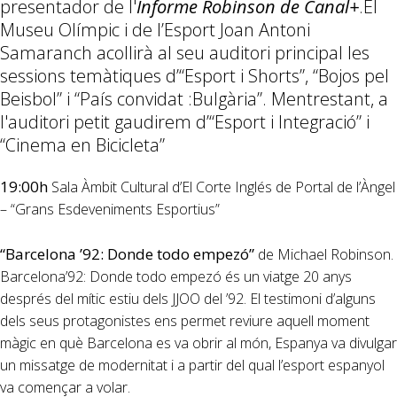
presentador de l'
Informe Robinson de Canal+
.El
Museu Olímpic i de l’Esport Joan Antoni
Samaranch acollirà al seu auditori principal les
sessions temàtiques d’“Esport i Shorts”, “Bojos pel
Beisbol” i “País convidat :Bulgària”. Mentrestant, a
l'auditori petit gaudirem d’“Esport i Integració” i
“Cinema en Bicicleta”
19:00h
Sala Àmbit Cultural d’El Corte Inglés de Portal de l’Àngel
– “Grans Esdeveniments Esportius”
“Barcelona ’92: Donde todo empezó”
de Michael Robinson.
Barcelona’92: Donde todo empezó és un viatge 20 anys
després del mític estiu dels JJOO del ’92. El testimoni d’alguns
dels seus protagonistes ens permet reviure aquell moment
màgic en què Barcelona es va obrir al món, Espanya va divulgar
un missatge de modernitat i a partir del qual l’esport espanyol
va començar a volar.