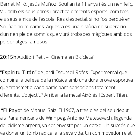
Bernat Miró, Jesús Muñoz. Soufian té 11 anys i és un nen feliç.
Viu amb els seus pares i practica diferents esports, com tots
els seus amics de l’escola. Res d’especial, si no fos perquè en
Soufian no té cames. Aquesta és una història de superació
d’un nen ple de somnis que viurà trobades màgiques amb dos
personatges famosos
20:15h
Auditori Petit – “Cinema en Bicicleta”
“Espíritu Titán”
de Jordi Escursell Rofes. Experimental que
combina la bellesa de la música amb una dura prova esportiva
que transmet a cada participant sensacions totalment
diferents. L’objectiu? Arribar a la meta! Això és l’Esperit Titan.
“El Payo”
de Manuel Saiz. El 1967, a tres dies del seu debut
als Panamericans de Winnipeg, Antonio Matesevach, llegenda
del ciclisme argentí, va ser envestit per un cotxe. Un succés que
va donar un tomb radical a la seva vida. Un commovedor relat