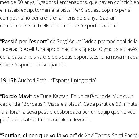
més de 30 anys, jugadors i entrenadors, que havien coincidit en
el mateix equip, tornen a la pista. Però aquest cop, no per a
competir sinó per a entrenar nens de 8 anys. Sabran
comunicar-se amb ells en el món de l’esport modern?
“Passió per l’esport”
de Sergi Agustí. Vídeo promocional de la
Federació Acell. Una aproximació als Special Olympics a través
de la passió i els valors dels seus esportistes. Una nova mirada
sobre l’esport i la discapacitat.
19:15h
Auditori Petit – “Esports i integració”
“Bordo Mavi”
de Tuna Kaptan. En un cafè turc de Munic, un
cec crida: ‘’Bordeus!’’, ‘’Visca els blaus’’. Cada partit de 90 minuts
fa aflorar la seva passió desbordada per un equip que no veu
però pel qual sent una completa devoció.
“Soufian, el nen que volia volar”
de Xavi Torres, Santi Padró,