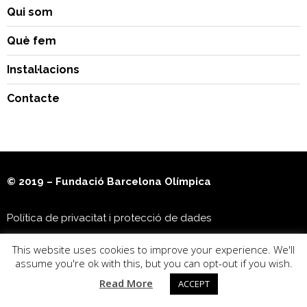
Qui som
Què fem
Instal·lacions
Contacte
© 2019 – Fundació Barcelona Olímpica
Política de privacitat i protecció de dades
This website uses cookies to improve your experience. We'll
Museu Olímpic i de l’Esport Joan Antoni Samaranch
assume you're ok with this, but you can opt-out if you wish.
Read More
ACCEPT