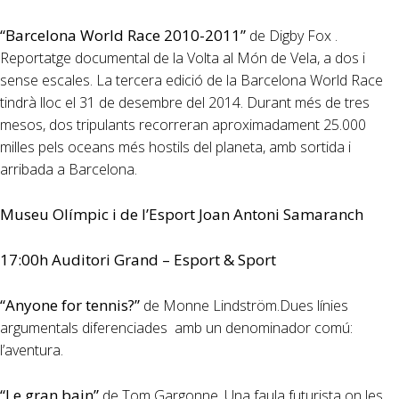
“Barcelona World Race 2010-2011”
de Digby Fox .
Reportatge documental de la Volta al Món de Vela, a dos i
sense escales. La tercera edició de la Barcelona World Race
tindrà lloc el 31 de desembre del 2014. Durant més de tres
mesos, dos tripulants recorreran aproximadament 25.000
milles pels oceans més hostils del planeta, amb sortida i
arribada a Barcelona.
Museu Olímpic i de l’Esport Joan Antoni Samaranch
17:00h Auditori Grand – Esport & Sport
“Anyone for tennis?”
de Monne Lindström.Dues línies
argumentals diferenciades amb un denominador comú:
l’aventura.
“Le gran bain”
de Tom Gargonne. Una faula futurista on les