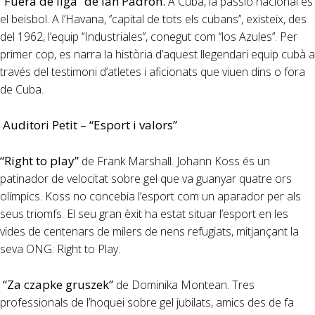
“Fuera de liga” de Ian Padrón.
A Cuba, la passió nacional és
el beisbol. A l’Havana, ‘’capital de tots els cubans’’, existeix, des
del 1962, l’equip ‘’Industriales’’, conegut com ‘’los Azules’’. Per
primer cop, es narra la història d’aquest llegendari equip cubà a
través del testimoni d’atletes i aficionats que viuen dins o fora
de Cuba.
Auditori Petit – “Esport i valors”
“Right to play”
de Frank Marshall. Johann Koss és un
patinador de velocitat sobre gel que va guanyar quatre ors
olímpics. Koss no concebia l’esport com un aparador per als
seus triomfs. El seu gran èxit ha estat situar l’esport en les
vides de centenars de milers de nens refugiats, mitjançant la
seva ONG: Right to Play.
“Za czapke gruszek”
de Dominika Montean. Tres
professionals de l’hoquei sobre gel jubilats, amics des de fa