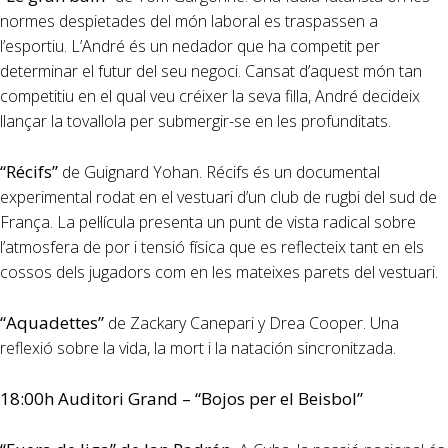
normes despietades del món laboral es traspassen a
l’esportiu. L’André és un nedador que ha competit per
determinar el futur del seu negoci. Cansat d’aquest món tan
competitiu en el qual veu créixer la seva filla, André decideix
llançar la tovallola per submergir-se en les profunditats.
“Récifs”
de Guignard Yohan. Récifs és un documental
experimental rodat en el vestuari d’un club de rugbi del sud de
França. La pel·lícula presenta un punt de vista radical sobre
l’atmosfera de por i tensió física que es reflecteix tant en els
cossos dels jugadors com en les mateixes parets del vestuari.
“Aquadettes”
de Zackary Canepari y Drea Cooper. Una
reflexió sobre la vida, la mort i la natación sincronitzada.
18:00h Auditori Grand – “Bojos per el Beisbol”