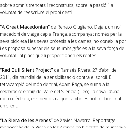
sobre somnis trencats i reconstruïts, sobre la passió i la
voluntat de reescriure el propi destí.
“A Great Macedonian”
de Renato Giugliano. Dejan, un noi
macedoni de viatge cap a França, acompanyat només per la
seva bicicleta i les seves pròtesis a les cames, no coneix la por
i es proposa superar els seus límits gràcies a la seva força de
voluntat i al plaer que li proporcionen els reptes.
“Red Bull Silent Project”
de Ramsés Rivera. 27 d’abril de
2011, dia mundial de la sensibilització contra el soroll. El
tetracampió del món de trial, Adam Raga, se suma a la
celebració: enmig del Valle del Silencio (Lleó) i a cavall d’una
moto elèctrica, ens demostra que també es pot fer bon trial…
en silenci.
“La Riera de les Arenes”
de Xavier Navarro. Reportatge
monogràfic de la Riera de les Arenes en bicicleta de muntanya,