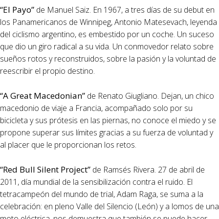
“El Payo”
de Manuel Saiz. En 1967, a tres días de su debut en
los Panamericanos de Winnipeg, Antonio Matesevach, leyenda
del ciclismo argentino, es embestido por un coche. Un suceso
que dio un giro radical a su vida. Un conmovedor relato sobre
sueños rotos y reconstruidos, sobre la pasión y la voluntad de
reescribir el propio destino.
“A Great Macedonian”
de Renato Giugliano. Dejan, un chico
macedonio de viaje a Francia, acompañado solo por su
bicicleta y sus prótesis en las piernas, no conoce el miedo y se
propone superar sus límites gracias a su fuerza de voluntad y
al placer que le proporcionan los retos.
“Red Bull Silent Project”
de Ramsés Rivera. 27 de abril de
2011, día mundial de la sensibilización contra el ruido. El
tetracampeón del mundo de trial, Adam Raga, se suma a la
celebración: en pleno Valle del Silencio (León) y a lomos de una
moto eléctrica, nos demuestra que también se puede hacer