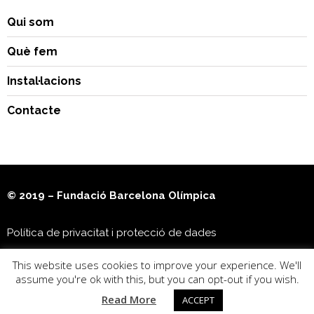
Qui som
Què fem
Instal·lacions
Contacte
© 2019 – Fundació Barcelona Olímpica
Política de privacitat i protecció de dades
This website uses cookies to improve your experience. We'll
Museu Olímpic i de l’Esport Joan Antoni Samaranch
assume you're ok with this, but you can opt-out if you wish.
Read More
ACCEPT