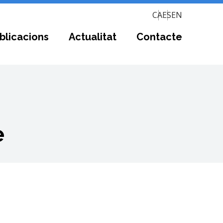
CA
ES
EN
blicacions
Actualitat
Contacte
e