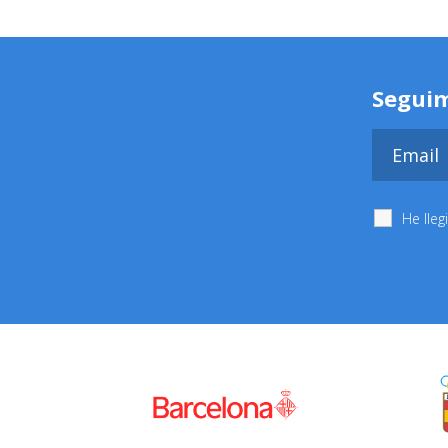
Seguim
He lleg