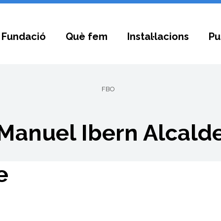
 Fundació
Què fem
Instal·lacions
Pu
FBO
Manuel Ibern Alcald
e