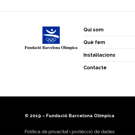
Qui som
Què fem
Instal·lacions
Contacte
© 2019 – Fundació Barcelona Olímpica
Política de privacitat i protecció de dades