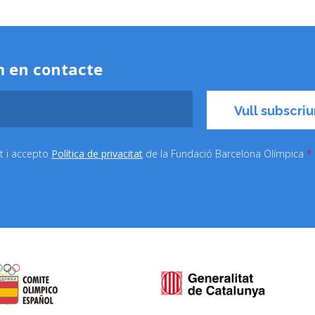
 en contacte
it i accepto
Política de privacitat
de la Fundació Barcelona Olímpica
*