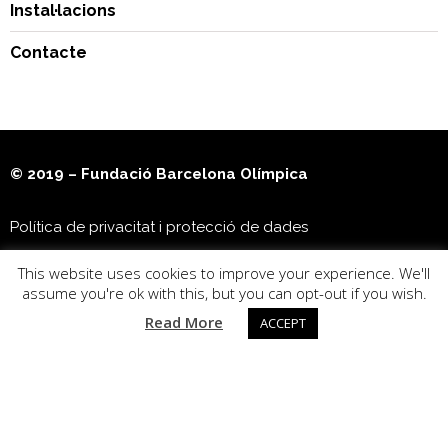
Instal·lacions
Contacte
© 2019 – Fundació Barcelona Olímpica
Política de privacitat i protecció de dades
This website uses cookies to improve your experience. We'll
Museu Olímpic i de l’Esport Joan Antoni Samaranch
assume you're ok with this, but you can opt-out if you wish.
Read More
ACCEPT