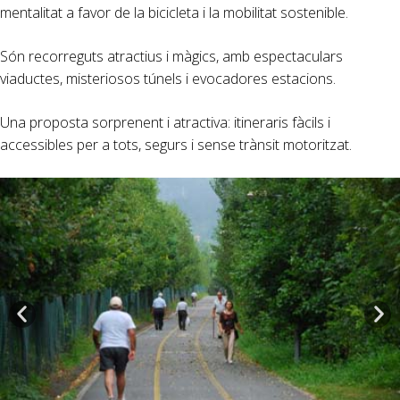
mentalitat a favor de la bicicleta i la mobilitat sostenible.
Són recorreguts atractius i màgics, amb espectaculars
viaductes, misteriosos túnels i evocadores estacions.
Una proposta sorprenent i atractiva: itineraris fàcils i
accessibles per a tots, segurs i sense trànsit motoritzat.