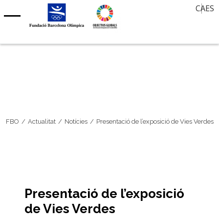
Oferta de treball
CA
ES
Aula d’Història
Contacte
Notícies
30 mirades, 30 anys després
Agenda
Memòria Oral
Agenda Barcelona 92
Premi Internacional FBO – Art sobre Paper
Clubs centenaris
Barcelona Olímpica
FBO
Actualitat
Notícies
Presentació de l’exposició de Vies Verdes
Presentació de l’exposició
de Vies Verdes