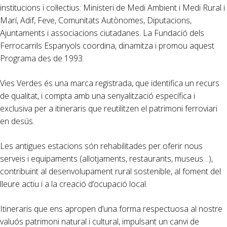
institucions i col·lectius: Ministeri de Medi Ambient i Medi Rural i
Marí, Adif, Feve, Comunitats Autònomes, Diputacions,
Ajuntaments i associacions ciutadanes. La Fundació dels
Ferrocarrils Espanyols coordina, dinamitza i promou aquest
Programa des de 1993.
Vies Verdes és una marca registrada, que identifica un recurs
de qualitat, i compta amb una senyalització específica i
exclusiva per a itineraris que reutilitzen el patrimoni ferroviari
en desús.
Les antigues estacions són rehabilitades per oferir nous
serveis i equipaments (allotjaments, restaurants, museus…),
contribuint al desenvolupament rural sostenible, al foment del
lleure actiu i a la creació d’ocupació local.
Itineraris que ens apropen d’una forma respectuosa al nostre
valuós patrimoni natural i cultural, impulsant un canvi de