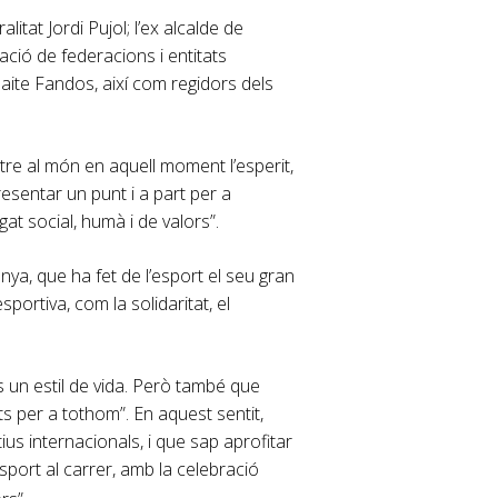
alitat Jordi Pujol; l’ex alcalde de
ació de federacions i entitats
 Maite Fandos, així com regidors dels
tre al món en aquell moment l’esperit,
presentar un punt i a part per a
at social, humà i de valors”.
nya, que ha fet de l’esport el seu gran
sportiva, com la solidaritat, el
 un estil de vida. Però també que
s per a tothom”. En aquest sentit,
us internacionals, i que sap aprofitar
sport al carrer, amb la celebració