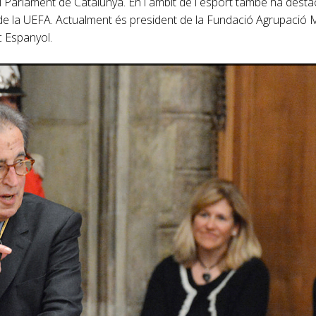
l Parlament de Catalunya. En l´àmbit de l´esport també ha destac
 de la UEFA. Actualment és president de la Fundació Agrupació M
c Espanyol.