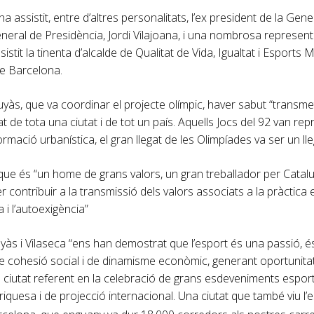
 ha assistit, entre d’altres personalitats, l’ex president de la Gener
eneral de Presidència, Jordi Vilajoana, i una nombrosa represent
sistit la tinenta d’alcalde de Qualitat de Vida, Igualtat i Esports
de Barcelona.
yàs, que va coordinar el projecte olímpic, haver sabut “transme
litat de tota una ciutat i de tot un país. Aquells Jocs del 92 van re
mació urbanística, el gran llegat de les Olimpíades va ser un lleg
t que és “un home de grans valors, un gran treballador per Catalu
er contribuir a la transmissió dels valors associats a la pràctica e
a i l’autoexigència”
yàs i Vilaseca “ens han demostrat que l’esport és una passió, és
 de cohesió social i de dinamisme econòmic, generant oportunitat
 ciutat referent en la celebració de grans esdeveniments esporti
uesa i de projecció internacional. Una ciutat que també viu l’e