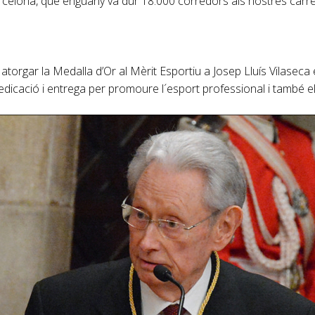
elona, que enguany va dur 18.000 corredors als nostres carre
torgar la Medalla d’Or al Mèrit Esportiu a Josep Lluís Vilaseca
 dedicació i entrega per promoure l´esport professional i també e