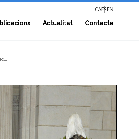
CA
ES
EN
blicacions
Actualitat
Contacte
p...