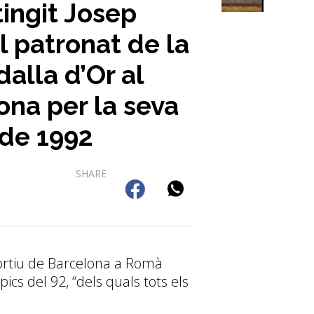
tingit Josep
 patronat de la
alla d’Or al
ona per la seva
 de 1992
SHARE
sportiu de Barcelona a Romà
mpics del 92, “dels quals tots els