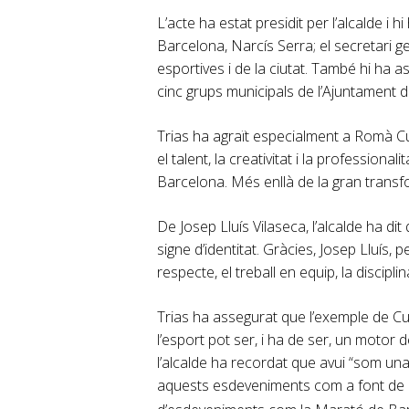
L’acte ha estat presidit per l’alcalde i hi
Barcelona, Narcís Serra; el secretari g
esportives i de la ciutat. També hi ha as
cinc grups municipals de l’Ajuntament 
Trias ha agraït especialment a Romà Cu
el talent, la creativitat i la professiona
Barcelona. Més enllà de la gran transfor
De Josep Lluís Vilaseca, l’alcalde ha di
signe d’identitat. Gràcies, Josep Lluís, p
respecte, el treball en equip, la disciplin
Trias ha assegurat que l’exemple de Cu
l’esport pot ser, i ha de ser, un motor
l’alcalde ha recordat que avui “som una
aquests esdeveniments com a font de riq