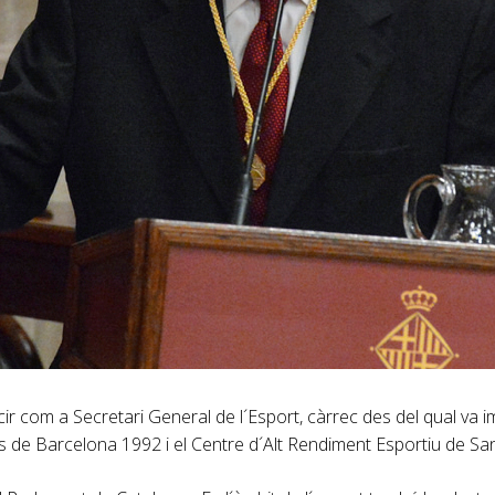
ir com a Secretari General de l´Esport, càrrec des del qual va i
cs de Barcelona 1992 i el Centre d´Alt Rendiment Esportiu de Sa