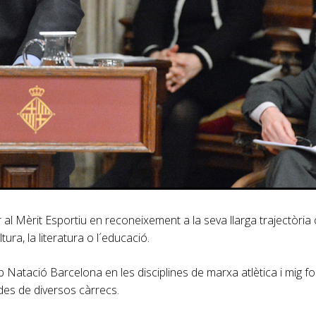
l Mèrit Esportiu en reconeixement a la seva llarga trajectòria 
tura, la literatura o l´educació.
 Natació Barcelona en les disciplines de marxa atlètica i mig fon
des de diversos càrrecs.