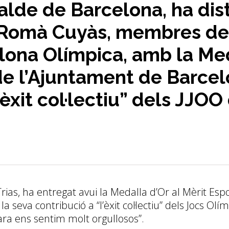
calde de Barcelona, ha dis
i Romà Cuyàs, membres del
ona Olímpica, amb la Med
de l’Ajuntament de Barcel
“èxit col·lectiu” dels JJOO
Trias, ha entregat avui la Medalla d’Or al Mèrit E
la seva contribució a “l’èxit col·lectiu” dels Jocs Olí
ara ens sentim molt orgullosos”.