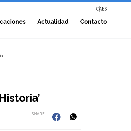
CA
ES
icaciones
Actualidad
Contacto
a’
istoria’
SHARE