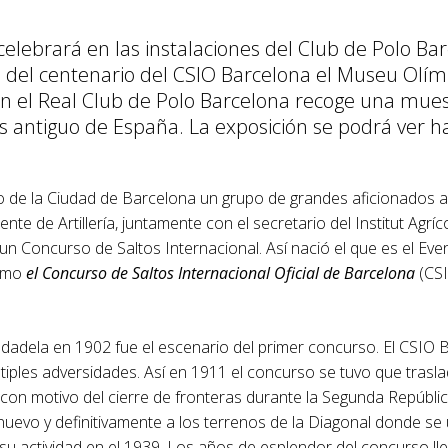
celebrará en las instalaciones del Club de Polo B
del centenario del CSIO Barcelona el Museu Olímpi
 el Real Club de Polo Barcelona recoge una muest
 antiguo de España. La exposición se podrá ver h
 de la Ciudad de Barcelona un grupo de grandes aficionados a
te de Artillería, juntamente con el secretario del Institut Agríc
 un Concurso de Saltos Internacional. Así nació el que es el Ev
como
el Concurso de Saltos Internacional Oficial de Barcelona
(CS
udadela en 1902 fue el escenario del primer concurso. El CSIO 
iples adversidades. Así en 1911 el concurso se tuvo que trasla
con motivo del cierre de fronteras durante la Segunda República
uevo y definitivamente a los terrenos de la Diagonal donde se 
su actividad en el 1939. Los años de esplendor del concurso ll