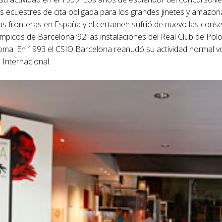
ecuestres de cita obligada para los grandes jinetes y amazonas
 las fronteras en España y el certamen sufrió de nuevo las co
mpicos de Barcelona ’92 las instalaciones del Real Club de Pol
oma. En 1993 el CSIO Barcelona reanudó su actividad normal v
 Internacional.