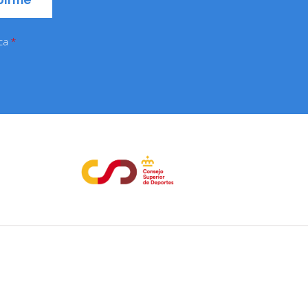
ica
*