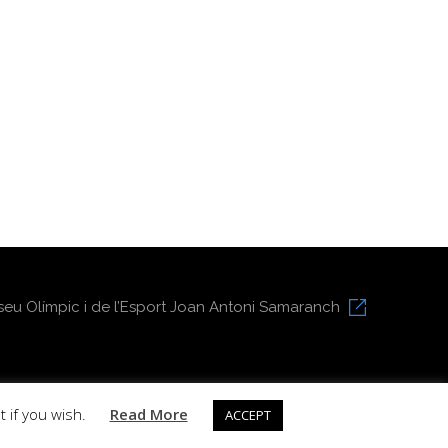
eu Olímpic i de l’Esport Joan Antoni Samaranch
t if you wish.
Read More
ACCEPT