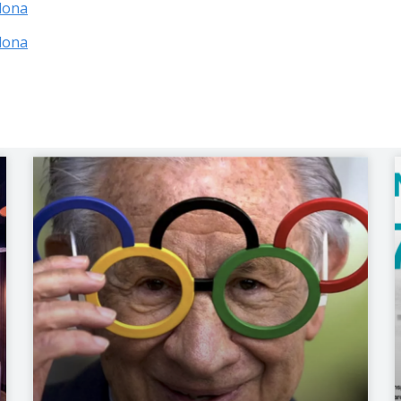
lona
lona