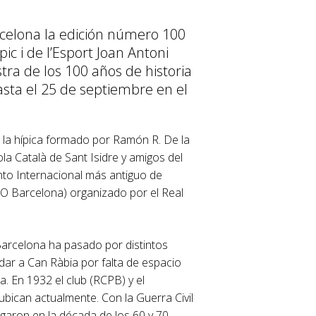
arcelona la edición número 100
c i de l’Esport Joan Antoni
ra de los 100 años de historia
asta el 25 de septiembre en el
 la hípica formado por Ramón R. De la
ola Català de Sant Isidre y amigos del
ento Internacional más antiguo de
IO Barcelona) organizado por el Real
Barcelona ha pasado por distintos
dar a Can Ràbia por falta de espacio
. En 1932 el club (RCPB) y el
ubican actualmente. Con la Guerra Civil
egaron en la década de los 60 y 70