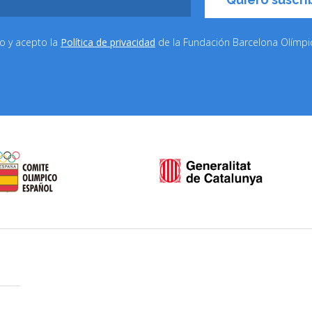
do y acepto la
Política de privacidad
de la Fundación Barcelona Olímp