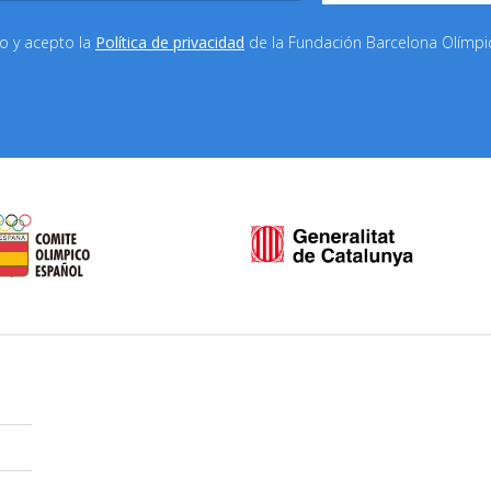
do y acepto la
Política de privacidad
de la Fundación Barcelona Olímp