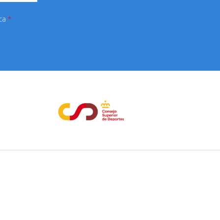
ica
*