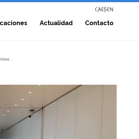
CA
ES
EN
icaciones
Actualidad
Contacto
blea...