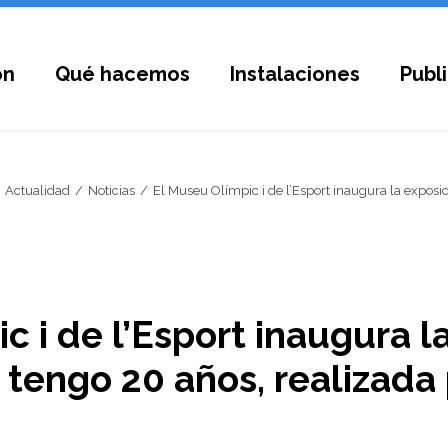
ón
Qué hacemos
Instalaciones
Publ
Actualidad
Noticias
El Museu Olímpic i de l’Esport inaugura la exposici
c i de l’Esport inaugura l
 tengo 20 años, realizada 