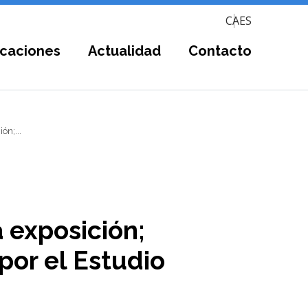
CA
ES
icaciones
Actualidad
Contacto
ón;...
a exposición;
por el Estudio