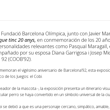
 Fundació Barcelona Olímpica, junto con Javier Mar
que tinc 20 anys,
en conmemoración de los 20 años
personalidades relevantes como Pasqual Maragall, 
mpañado por su esposa Diana Garrigosa i Josep Mi
 92 (COOB'92).
nmemoran el vigésimo aniversario de Barcelona’92, esta expos
 de los Juegos: el Cobi.
ador de la mascota -, la exposición presenta un itinerario visua
liar perro se haya convertido en un símbolo universal de la c
bi se debió a que es una personaje cercano, simpático, amable, 