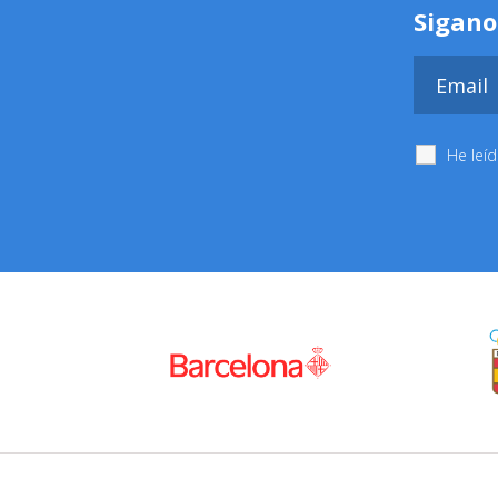
Sigano
He leí