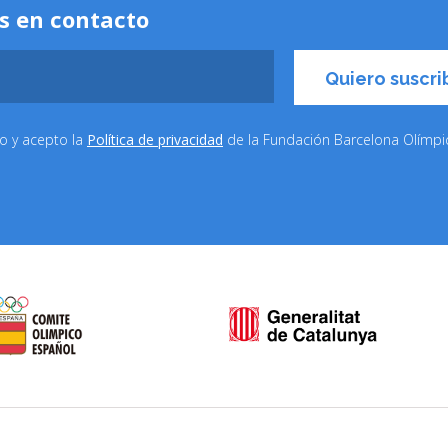
s en contacto
do y acepto la
Política de privacidad
de la Fundación Barcelona Olímp