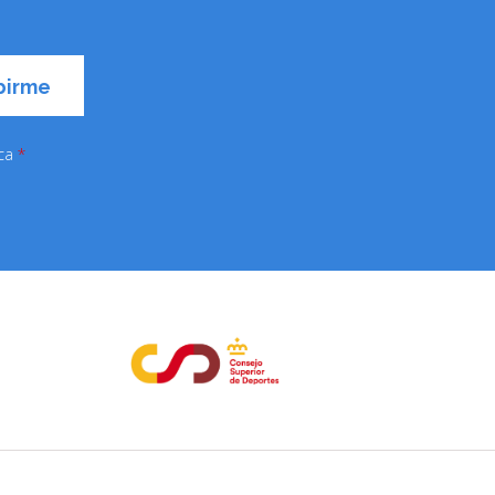
ica
*