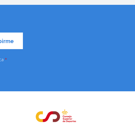
ica
*