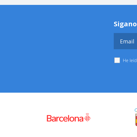
Sigano
He leí