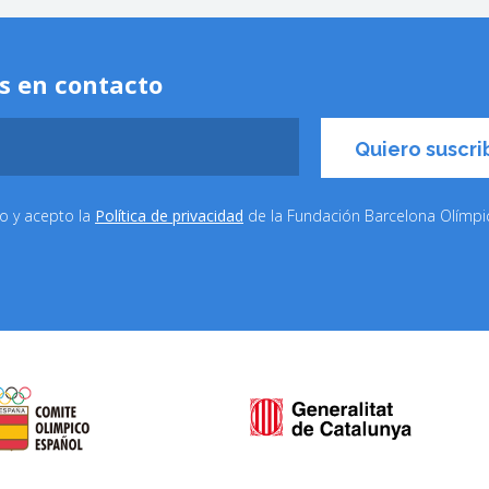
s en contacto
do y acepto la
Política de privacidad
de la Fundación Barcelona Olímp