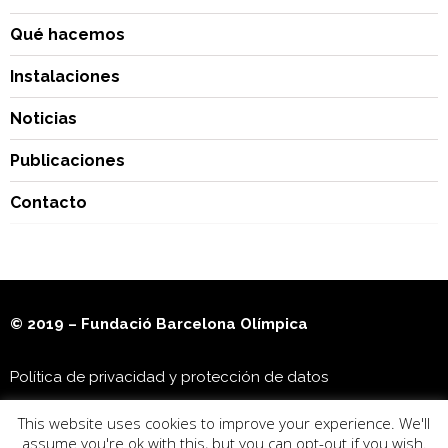
Qué hacemos
Instalaciones
Noticias
Publicaciones
Contacto
© 2019 – Fundació Barcelona Olímpica
Política de privacidad y protección de datos
This website uses cookies to improve your experience. We'll
Museu Olímpic i de l’Esport Joan Antoni Samaranch
assume you're ok with this, but you can opt-out if you wish.