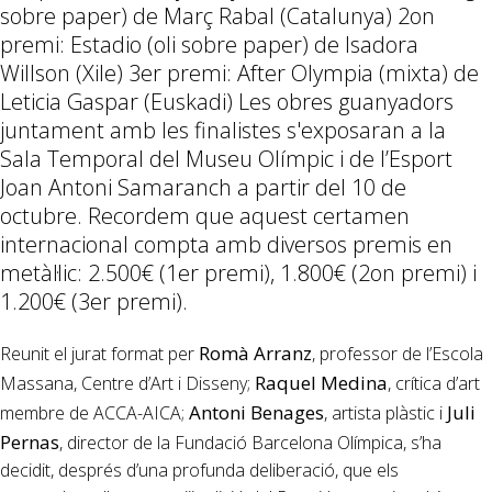
sobre paper) de Març Rabal (Catalunya) 2on
premi: Estadio (oli sobre paper) de Isadora
Willson (Xile) 3er premi: After Olympia (mixta) de
Leticia Gaspar (Euskadi) Les obres guanyadors
juntament amb les finalistes s'exposaran a la
Sala Temporal del Museu Olímpic i de l’Esport
Joan Antoni Samaranch a partir del 10 de
octubre. Recordem que aquest certamen
internacional compta amb diversos premis en
metàl·lic: 2.500€ (1er premi), 1.800€ (2on premi) i
1.200€ (3er premi).
Romà Arranz
Reunit el jurat format per
, professor de l’Escola
Raquel Medina
Massana, Centre d’Art i Disseny;
, crítica d’art
Antoni Benages
Juli
membre de ACCA-AICA;
, artista plàstic i
Pernas
, director de la Fundació Barcelona Olímpica, s’ha
decidit, després d’una profunda deliberació, que els