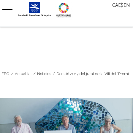
Oferta de treball
CA
ES
EN
Aula d’Història
Contacte
Notícies
30 mirades, 30 anys després
Agenda
Memòria Oral
Agenda Barcelona 92
Premi Internacional FBO – Art sobre Paper
Clubs centenaris
Barcelona Olímpica
FBO
Actualitat
Notícies
Decisió 2017 del jurat de la VIII del ‘Premi...