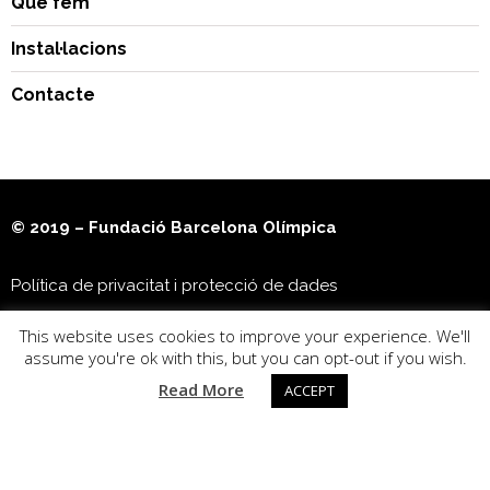
Què fem
Instal·lacions
Contacte
© 2019 – Fundació Barcelona Olímpica
Política de privacitat i protecció de dades
This website uses cookies to improve your experience. We'll
Museu Olímpic i de l’Esport Joan Antoni Samaranch
assume you're ok with this, but you can opt-out if you wish.
Read More
ACCEPT