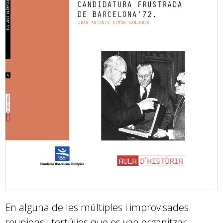
En alguna de les múltiples i improvisades
reunions i tertúlies que es van organitzar