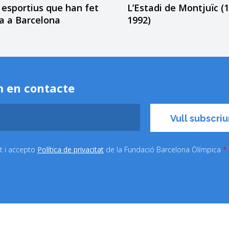
 esportius que han fet
L’Estadi de Montjuïc (
ia a Barcelona
1992)
 en contacte
it i accepto
Política de privacitat
de la Fundació Barcelona Olímpica
*