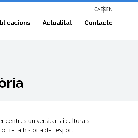
CA
ES
EN
blicacions
Actualitat
Contacte
òria
centres universitaris i culturals
oure la història de l’esport.