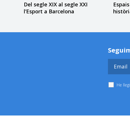
Del segle XIX al segle XXI
Espais
l’Esport a Barcelona
històr
Seguim
He lleg