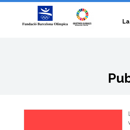
La
Pub