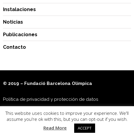
Instalaciones
Noticias
Publicaciones
Contacto
© 2019 – Fundació Barcelona Olímpica
Política de privacidad y protección de datos
This website uses cookies to improve your experience. We'll
Museu Olímpic i de l’Esport Joan Antoni Samaranch
assume you're ok with this, but you can opt-out if you wish.
Read More
ACCEPT