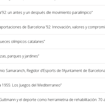
na'92: un antes y un después dle movimiento paralímpico"
 aportaciones de Barcelona ’92: Innovación, valores y comprom
 jueces olímpicos catalanes”
azas, parques y jardines”
tonio Samaranch, Regidor d’Esports de l’Ajuntament de Barcelon
na 1955: Los Juegos del Mediterraneo”
g Guttmann y el deporte como herramietna de rehabilitación: 70