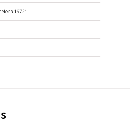
rcelona 1972”
os