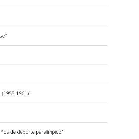
iso”
a (1955-1961)”
 años de deporte paralímpico”